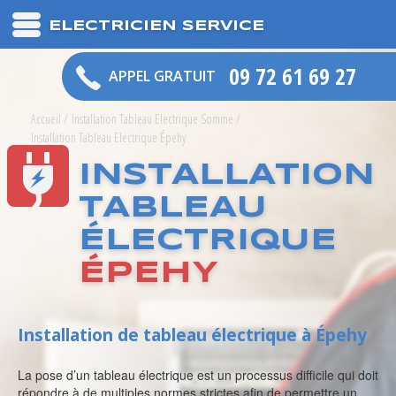
ELECTRICIEN SERVICE
09 72 61 69 27
APPEL GRATUIT
Accueil
/
Installation Tableau Electrique Somme
/
Installation Tableau Electrique Épehy
INSTALLATION
TABLEAU
ÉLECTRIQUE
ÉPEHY
Installation de tableau électrique à Épehy
La pose d’un tableau électrique est un processus difficile qui doit
répondre à de multiples normes strictes afin de permettre un