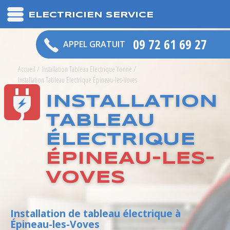
ELECTRICIEN SERVICE
09 72 61 69 27
APPEL GRATUIT
Accueil
/
Installation Tableau Electrique Yonne
/
Installation Tableau Electrique Épineau-les-Voves
INSTALLATION
TABLEAU
ÉLECTRIQUE
ÉPINEAU-LES-
VOVES
Installation de tableau électrique à
Épineau-les-Voves