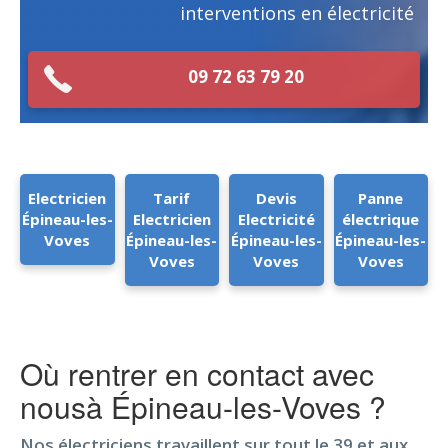
interventions en électricité
09 72 63 79 20
Electricien
Tarif
Devis
Panne
Épineau-les-
Electricien
Electricité
électrique
Voves
Épineau-les-
Épineau-les-
Épineau-les-
Voves
Voves
Voves
Où rentrer en contact avec
nousà Épineau-les-Voves ?
Nos électriciens travaillent sur tout le 39 et aux