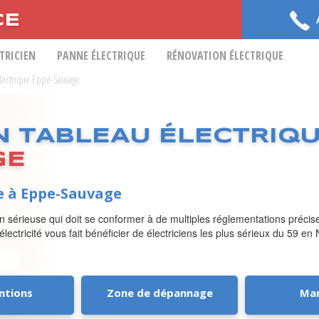
CE
CTRICIEN
PANNE ÉLECTRIQUE
RÉNOVATION ÉLECTRIQUE
 Electrique Eppe-Sauvage
N TABLEAU ÉLECTRIQ
GE
ue à Eppe-Sauvage
tion sérieuse qui doit se conformer à de multiples réglementations précis
ectricité vous fait bénéficier de électriciens les plus sérieux du 59 en 
ntions
Zone de dépannage
Ma