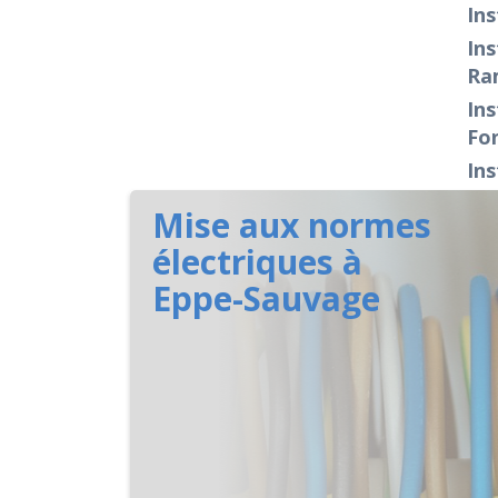
Ins
Ins
Ra
Ins
Fo
Ins
Mise aux normes
électriques à
Eppe-Sauvage