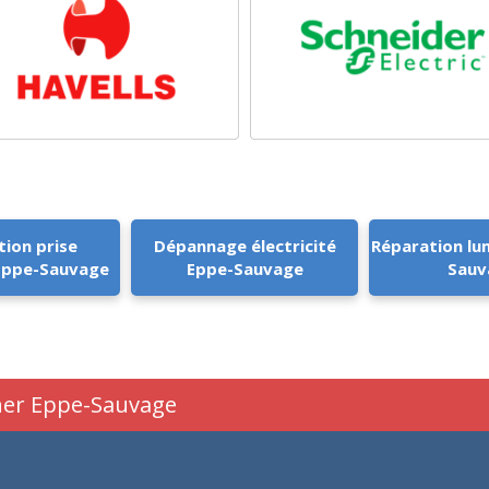
tion prise
Dépannage électricité
Réparation lu
 Eppe-Sauvage
Eppe-Sauvage
Sauv
cher Eppe-Sauvage