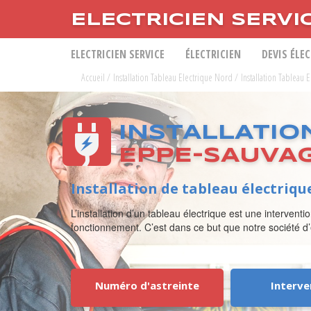
ELECTRICIEN SERVI
ELECTRICIEN SERVICE
ÉLECTRICIEN
DEVIS ÉLE
Accueil
/
Installation Tableau Electrique Nord
/
Installation Tableau
INSTALLATIO
EPPE-SAUVA
Installation de tableau électriq
L’installation d’un tableau électrique est une interven
fonctionnement. C’est dans ce but que notre société d’él
Numéro d'astreinte
Interve