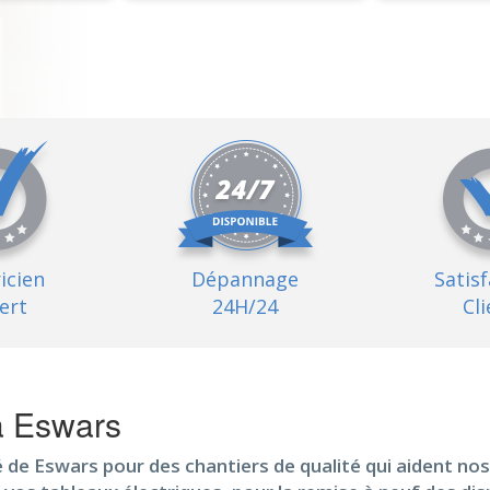
ricien
Dépannage
Satis
ert
24H/24
Cli
 à Eswars
é de Eswars pour des chantiers de qualité qui aident no