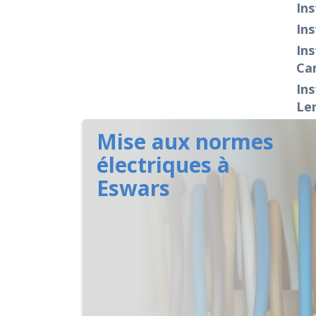
Ins
Ins
Ins
Ca
Ins
Le
Mise aux normes
électriques à
Eswars