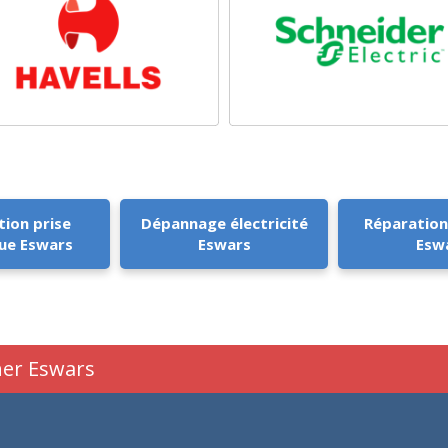
tion prise
Dépannage électricité
Réparation
que Eswars
Eswars
Esw
cher Eswars