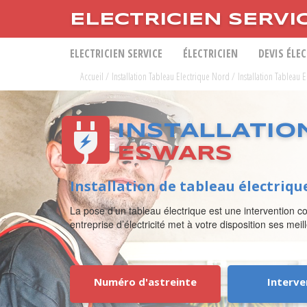
ELECTRICIEN SERVI
ELECTRICIEN SERVICE
ÉLECTRICIEN
DEVIS ÉLE
Accueil
/
Installation Tableau Electrique Nord
/
Installation Tableau 
INSTALLATIO
ESWARS
Installation de tableau électriqu
La pose d’un tableau électrique est une intervention co
entreprise d’électricité met à votre disposition ses mei
Numéro d'astreinte
Interve