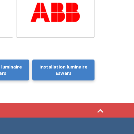
 luminaire
Installation luminaire
ars
Eswars