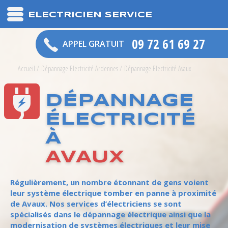
ELECTRICIEN SERVICE
09 72 61 69 27
APPEL GRATUIT
Accueil
/
Dépannage Electricité Ardennes
/
Dépannage Electricité Avaux
DÉPANNAGE
ÉLECTRICITÉ
À
AVAUX
Régulièrement, un nombre étonnant de gens voient
leur système électrique tomber en panne à proximité
de Avaux. Nos services d’électriciens se sont
spécialisés dans le dépannage électrique ainsi que la
modernisation de systèmes électriques et leur mise