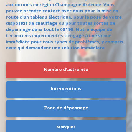
aux normes en région Champagne Ardenne. Vous
pouvez prendre contact avec nous pour la mise en
route d’un tableau électrique, pour la pose de votre
dispositif de chauffage ou pour toutes sortes de
dépannage dans tout le 08190. Notre équipe de
techniciens expérimentés s’engage à une venue
immédiate pour tous types de problèmes, y compris
ceux qui demandent une solution immédiate.
Numéro d'astreinte
Interventions
Zone de dépannage
Marques