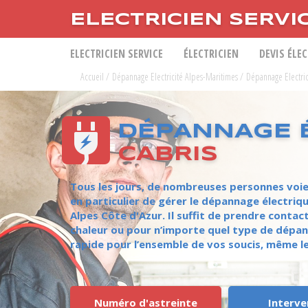
ELECTRICIEN SERVI
ELECTRICIEN SERVICE
ÉLECTRICIEN
DEVIS ÉLE
Accueil
/
Dépannage Electricité Alpes-Maritimes
/
Dépannage Electric
DÉPANNAGE É
CABRIS
Tous les jours, de nombreuses personnes voie
en particulier de gérer le dépannage électri
Alpes Côte d'Azur. Il suffit de prendre conta
chaleur ou pour n’importe quel type de dépann
rapide pour l’ensemble de vos soucis, même l
Numéro d'astreinte
Interve