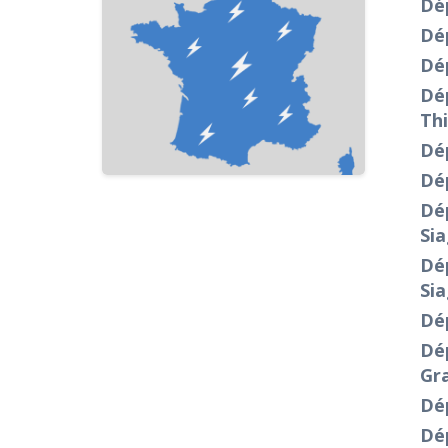
Dép
Dé
Dép
Dép
Th
Dé
Dép
Dép
Si
Dép
Si
Dép
Dé
Gr
Dé
Dép