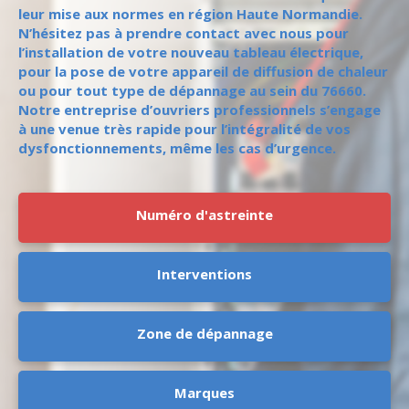
leur mise aux normes en région Haute Normandie.
N’hésitez pas à prendre contact avec nous pour
l’installation de votre nouveau tableau électrique,
pour la pose de votre appareil de diffusion de chaleur
ou pour tout type de dépannage au sein du 76660.
Notre entreprise d’ouvriers professionnels s’engage
à une venue très rapide pour l’intégralité de vos
dysfonctionnements, même les cas d’urgence.
Numéro d'astreinte
Interventions
Zone de dépannage
Marques