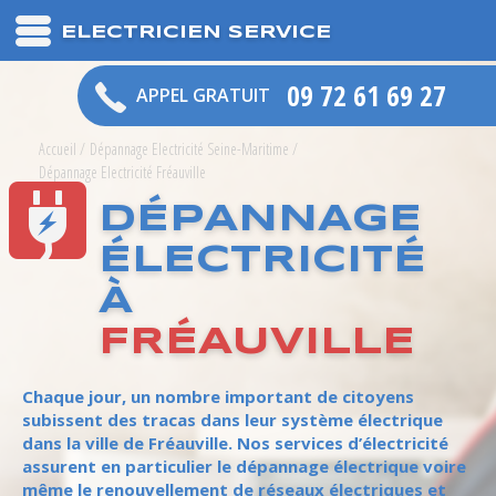
ELECTRICIEN SERVICE
09 72 61 69 27
APPEL GRATUIT
Accueil
/
Dépannage Electricité Seine-Maritime
/
Dépannage Electricité Fréauville
DÉPANNAGE
ÉLECTRICITÉ
À
FRÉAUVILLE
Chaque jour, un nombre important de citoyens
subissent des tracas dans leur système électrique
dans la ville de Fréauville. Nos services d’électricité
assurent en particulier le dépannage électrique voire
même le renouvellement de réseaux électriques et