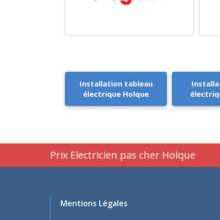
Installation tableau
Installa
électrique Holque
électri
Prix Electricien pas cher Holque
Mentions Légales