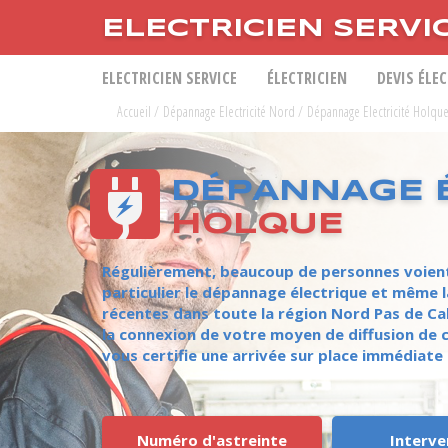
ELECTRICIEN SERVI
ELECTRICIEN SERVICE
ÉLECTRICIEN
DEVIS ÉLE
Accueil
/
Dépannage Electricité Nord
/
Dépannage Electricité Holqu
DÉPANNAGE É
HOLQUE
Régulièrement, beaucoup de personnes voient l
particulier le dépannage électrique et même 
récentes dans toute la région Nord Pas de Cal
la connexion de votre moyen de diffusion de c
vous certifie une arrivée sur place immédiate
Numéro d'astreinte
Interve