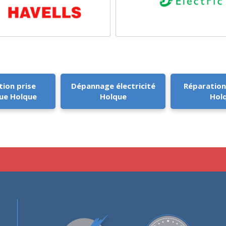
tion prise
Dépannage électricité
Réparation
que Holque
Holque
Hol