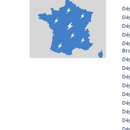
Dé
Dé
Dép
Dé
Dép
Br
Dé
Dé
Dé
Dép
Dé
Dé
Dé
Dép
Dép