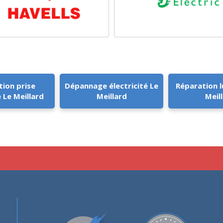
tion prise
Dépannage électricité Le
Réparation l
 Le Meillard
Meillard
Meil