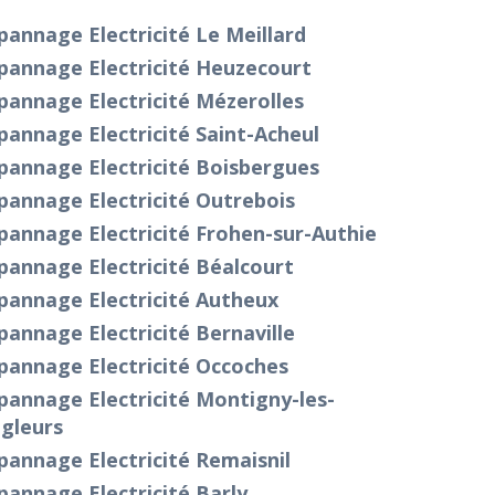
annage Electricité Le Meillard
pannage Electricité Heuzecourt
annage Electricité Mézerolles
annage Electricité Saint-Acheul
pannage Electricité Boisbergues
pannage Electricité Outrebois
annage Electricité Frohen-sur-Authie
annage Electricité Béalcourt
pannage Electricité Autheux
annage Electricité Bernaville
pannage Electricité Occoches
annage Electricité Montigny-les-
gleurs
annage Electricité Remaisnil
annage Electricité Barly