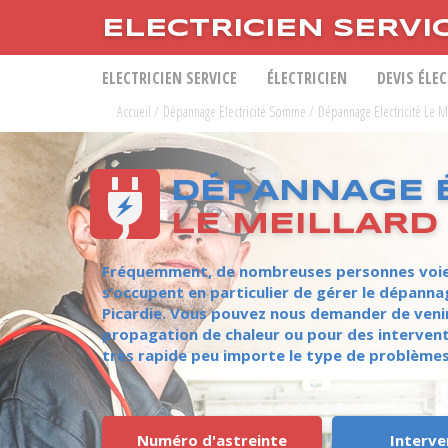
ELECTRICIEN SERVI
ELECTRICIEN SERVICE
ÉLECTRICIEN
DEVIS ÉLE
Accueil
/
Dépannage Electricité Somme
/
Dépannage Electricité Le M
DÉPANNAGE É
LE MEILLARD
Fréquemment, de nombreuses personnes voient 
s’occupent en particulier de gérer le dépanna
Picardie. Vous pouvez nous demander de venir 
propagation de chaleur ou pour des intervent
très rapide peu importe le type de problèmes,
Numéro d'astreinte
Interve