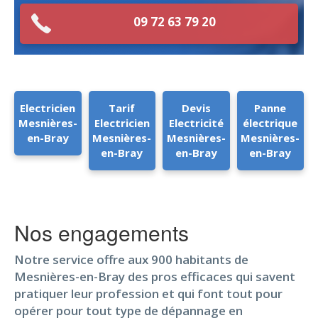
09 72 63 79 20
Electricien
Tarif
Devis
Panne
Mesnières-
Electricien
Electricité
électrique
en-Bray
Mesnières-
Mesnières-
Mesnières-
en-Bray
en-Bray
en-Bray
Nos engagements
Notre service offre aux 900 habitants de
Mesnières-en-Bray des pros efficaces qui savent
pratiquer leur profession et qui font tout pour
opérer pour tout type de dépannage en