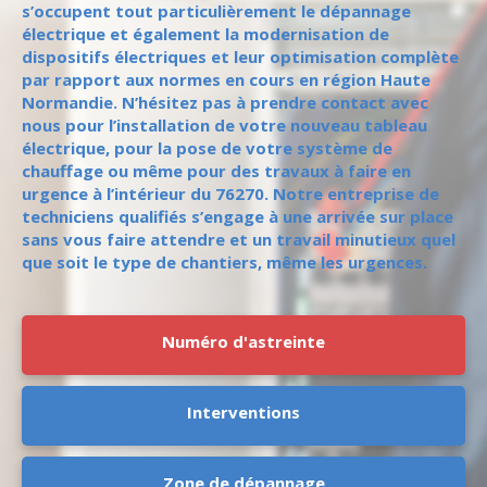
s’occupent tout particulièrement le dépannage
électrique et également la modernisation de
dispositifs électriques et leur optimisation complète
par rapport aux normes en cours en région Haute
Normandie. N’hésitez pas à prendre contact avec
nous pour l’installation de votre nouveau tableau
électrique, pour la pose de votre système de
chauffage ou même pour des travaux à faire en
urgence à l’intérieur du 76270. Notre entreprise de
techniciens qualifiés s’engage à une arrivée sur place
sans vous faire attendre et un travail minutieux quel
que soit le type de chantiers, même les urgences.
Numéro d'astreinte
Interventions
Zone de dépannage