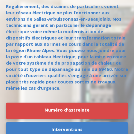
Régulièrement, des dizaines de particuliers voient
leur réseau électrique ne plus fonctionner aux
environs de Salles-Arbuissonnas-en-Beaujolais. Nos
techniciens gèrent en particulier le dépannage
électrique voire même la modernisation de
dispositifs électriques et leur transformation totale
par rapport aux normes en cours dans la totalité de
la région Rhone Alpes. Vous pouvez nous joindre pour
la pose d’un tableau électrique, pour la mise en route
de votre système de de propagation de chaleur ou
pour tout type de dépannage au sein du 69460. Notre
société d’ouvriers qualifiés s’engage à une arrivée sur
place très rapide pour toutes sortes de travaux,
même les cas d’urgence.
Numéro d'astreinte
Interventions