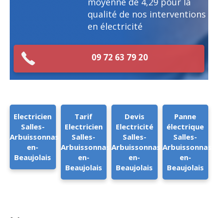
moyenne de
4,29
pour la
qualité de nos interventions
en électricité
09 72 63 79 20
Electricien
Tarif
Devis
Panne
Salles-
Electricien
Electricité
électrique
Arbuissonnas-
Salles-
Salles-
Salles-
en-
Arbuissonnas-
Arbuissonnas-
Arbuissonnas-
Beaujolais
en-
en-
en-
Beaujolais
Beaujolais
Beaujolais