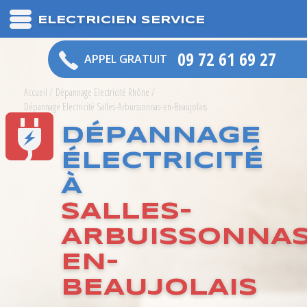
ELECTRICIEN SERVICE
09 72 61 69 27
APPEL GRATUIT
Accueil
/
Dépannage Electricité Rhône
/
Dépannage Electricité Salles-Arbuissonnas-en-Beaujolais
DÉPANNAGE
ÉLECTRICITÉ
À
SALLES-
ARBUISSONNAS
EN-
BEAUJOLAIS