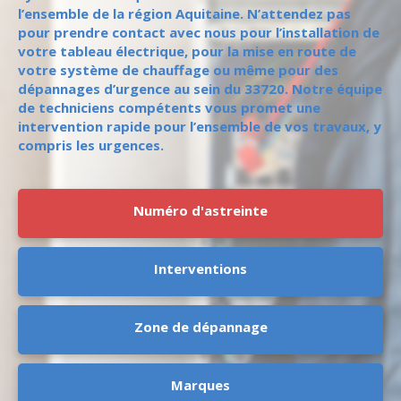
l’ensemble de la région Aquitaine. N’attendez pas
pour prendre contact avec nous pour l’installation de
votre tableau électrique, pour la mise en route de
votre système de chauffage ou même pour des
dépannages d’urgence au sein du 33720. Notre équipe
de techniciens compétents vous promet une
intervention rapide pour l’ensemble de vos travaux, y
compris les urgences.
Numéro d'astreinte
Interventions
Zone de dépannage
Marques