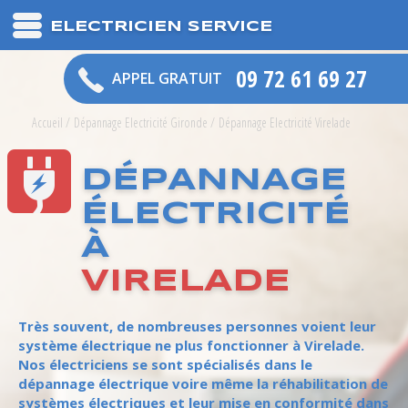
ELECTRICIEN SERVICE
09 72 61 69 27
APPEL GRATUIT
Accueil
/
Dépannage Electricité Gironde
/
Dépannage Electricité Virelade
DÉPANNAGE
ÉLECTRICITÉ
À
VIRELADE
Très souvent, de nombreuses personnes voient leur
système électrique ne plus fonctionner à Virelade.
Nos électriciens se sont spécialisés dans le
dépannage électrique voire même la réhabilitation de
systèmes électriques et leur mise en conformité dans