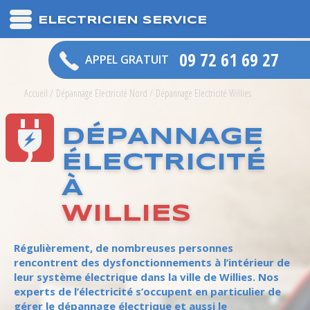
ELECTRICIEN SERVICE
09 72 61 69 27
APPEL GRATUIT
Accueil
/
Dépannage Electricité Nord
/
Dépannage Electricité Willies
DÉPANNAGE
ÉLECTRICITÉ
À
WILLIES
Régulièrement, de nombreuses personnes
rencontrent des dysfonctionnements à l’intérieur de
leur système électrique dans la ville de Willies. Nos
experts de l’électricité s’occupent en particulier de
gérer le dépannage électrique et aussi le