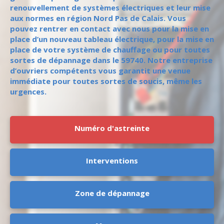
renouvellement de systèmes électriques et leur mise
aux normes en région Nord Pas de Calais. Vous
pouvez rentrer en contact avec nous pour la mise en
place d’un nouveau tableau électrique, pour la mise en
place de votre système de chauffage ou pour toutes
sortes de dépannage dans le 59740. Notre entreprise
d’ouvriers compétents vous garantit une venue
immédiate pour toutes sortes de soucis, même les
urgences.
Numéro d'astreinte
Interventions
Zone de dépannage