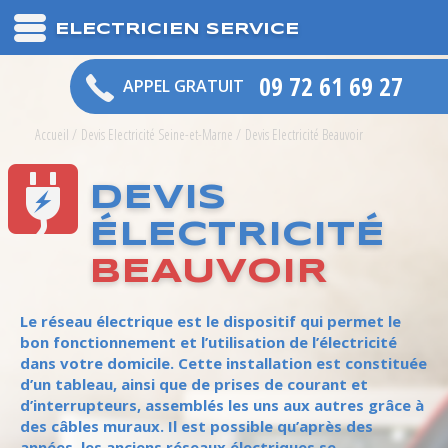
ELECTRICIEN SERVICE
09 72 61 69 27
APPEL GRATUIT
Accueil
/
Devis Electricité Seine-et-Marne
/
Devis Electricité Beauvoir
DEVIS
ÉLECTRICITÉ
BEAUVOIR
Le réseau électrique est le dispositif qui permet le
bon fonctionnement et l’utilisation de l’électricité
dans votre domicile. Cette installation est constituée
d’un tableau, ainsi que de prises de courant et
d’interrupteurs, assemblés les uns aux autres grâce à
des câbles muraux. Il est possible qu’après des
années, les anciens réseaux électriques se