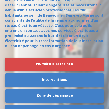
détériorent ou soient dangereuses et nécessitent la
venue d’un électricien professionnel. Les 200
habitants au sein de Beauvoir en Seine-et-Marne sont
conscients de l’utilité de la remise aux normes d’un
réseau électrique vétuste. C’est pour cela qu’ils
entrent en contact avec nos services électriques à
proximité du 22dans le but d’réaliser un devis
électricité pour la transformation de leur installation
ou son dépannage en cas d’urgence.
Numéro d'astreinte
Interventions
Zone de dépannage