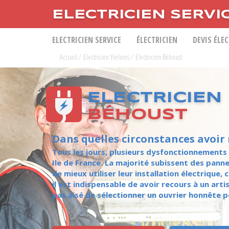
ELECTRICIEN SERVI
ELECTRICIEN SERVICE
ÉLECTRICIEN
DEVIS ÉLE
Accueil
/
Electricien Yvelines
/
Electricien Béhoust
ELECTRICIEN
BÉHOUST
Dans quelles circonstances avoir 
Tous les jours, plusieurs dysfonctionnements 
Ile de France. La majorité subissent des pann
de mieux utiliser leur installation électrique
il est indispensable de avoir recours à un arti
pas aisé de sélectionner un ouvrier honnête 