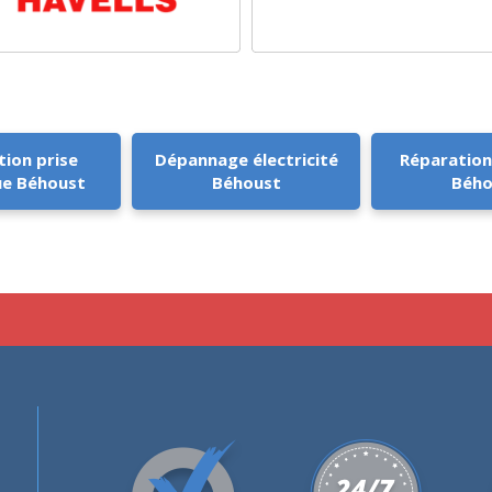
tion prise
Dépannage électricité
Réparation
ue Béhoust
Béhoust
Bého