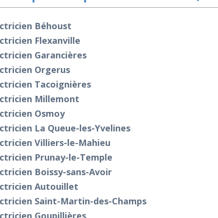
ctricien Béhoust
ctricien Flexanville
ctricien Garancières
ctricien Orgerus
ctricien Tacoignières
ctricien Millemont
ctricien Osmoy
ctricien La Queue-les-Yvelines
ctricien Villiers-le-Mahieu
ctricien Prunay-le-Temple
ctricien Boissy-sans-Avoir
ctricien Autouillet
ctricien Saint-Martin-des-Champs
ctricien Goupillières