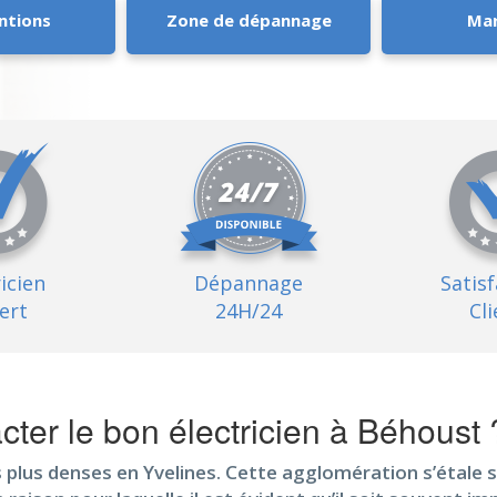
ntions
Zone de dépannage
Ma
ricien
Dépannage
Satis
ert
24H/24
Cli
ter le bon électricien à Béhoust 
plus denses en Yvelines. Cette agglomération s’étale s