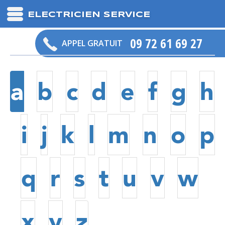
ELECTRICIEN SERVICE
09 72 61 69 27
APPEL GRATUIT
a
b
c
d
e
f
g
h
i
j
k
l
m
n
o
p
q
r
s
t
u
v
w
x
y
z