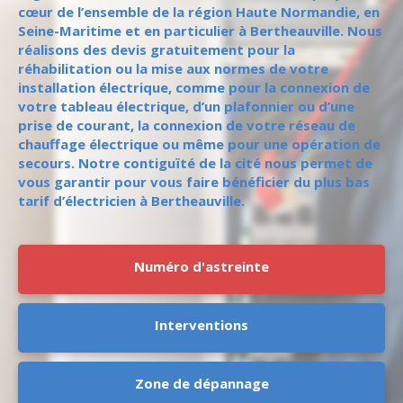
cœur de l’ensemble de la région Haute Normandie, en
Seine-Maritime et en particulier à Bertheauville. Nous
réalisons des devis gratuitement pour la
réhabilitation ou la mise aux normes de votre
installation électrique, comme pour la connexion de
votre tableau électrique, d’un plafonnier ou d’une
prise de courant, la connexion de votre réseau de
chauffage électrique ou même pour une opération de
secours. Notre contiguïté de la cité nous permet de
vous garantir pour vous faire bénéficier du plus bas
tarif d’électricien à Bertheauville.
Numéro d'astreinte
Interventions
Zone de dépannage