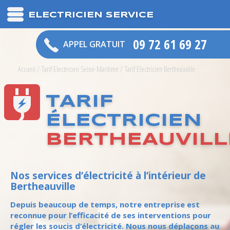
ELECTRICIEN SERVICE
09 72 61 69 27
APPEL GRATUIT
Accueil
/
Tarif Electricien Seine-Maritime
/
Tarif Electricien Bertheauville
TARIF
ÉLECTRICIEN
BERTHEAUVILL
Nos services d’électricité à l’intérieur de
Bertheauville
Depuis beaucoup de temps, notre entreprise est
reconnue pour l’efficacité de ses interventions pour
régler les soucis d’électricité. Nous nous déplaçons au