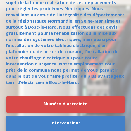
sujet de la bonne réalisation de ses déplacements
pour régler les problèmes électriques. Nous
travaillons au cœur de l’intégralité des départements
de la région Haute Normandie, en Seine-Maritime et
surtout à Bosc-le-Hard. Nous effectuons des devis
gratuitement pour la réhabilitation ou la mise aux
normes des systèmes électriques, mais aussi pour
l’installation de votre tableau électrique, d’un
plafonnier ou de prises de courant, l’installation de
votre chauffage électrique ou pour toute
intervention d’urgence. Notre emplacement tout
près de la commune nous permet de vous garantir
dans le but de vous faire profiter du plus avantageux
tarif d’électricien à Bosc-le-Hard.
Numéro d'astreinte
Interventions