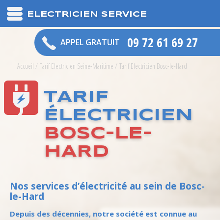
ELECTRICIEN SERVICE
09 72 61 69 27
APPEL GRATUIT
Accueil
/
Tarif Electricien Seine-Maritime
/
Tarif Electricien Bosc-le-Hard
TARIF
ÉLECTRICIEN
BOSC-LE-
HARD
Nos services d’électricité au sein de Bosc-
le-Hard
Depuis des décennies, notre société est connue au