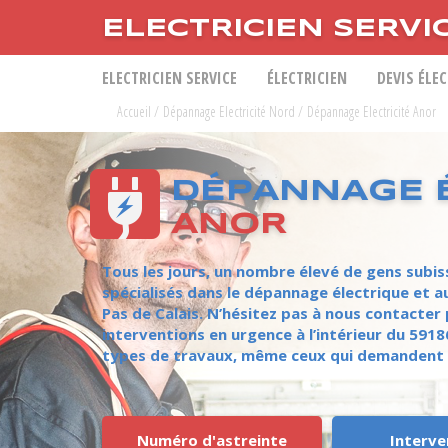
ELECTRICIEN SERVI
ELECTRICIEN SERVICE
ÉLECTRICIEN
DEVIS ÉLE
Accueil
/
Dépannage Electricité Nord
/
Dépannage Electricité Anor
DÉPANNAGE É
ANOR
Tous les jours, un nombre élevé de gens subis
spécialisés dans le dépannage électrique et au
Pas de Calais. N’hésitez pas à nous contacter
interventions en urgence à l’intérieur du 591
types de travaux, même ceux qui demandent 
Numéro d'astreinte
Interve