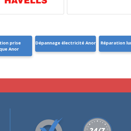
tion prise
Dépannage électricité Anor
Réparation lu
ique Anor