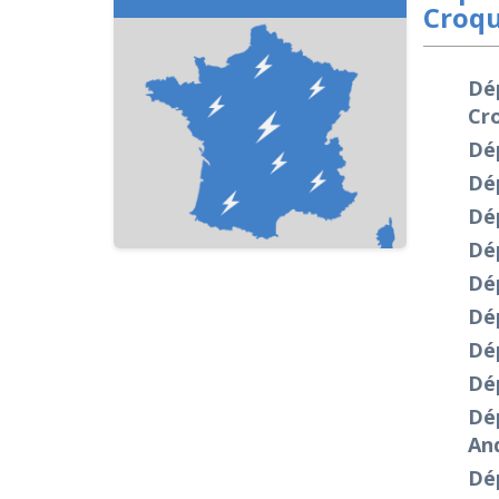
Croqu
Dé
Cr
Dép
Dé
Dép
Dép
Dé
Dé
Dép
Dé
Dép
And
Dép