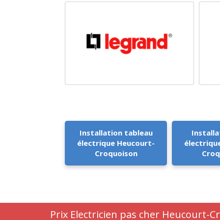
Installation tableau
Installa
électrique Heucourt-
électriqu
Croquoison
Croq
Prix Electricien pas cher Heucourt-