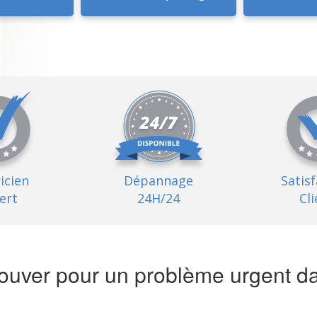
ricien
Dépannage
Satis
ert
24H/24
Cli
uver pour un problème urgent dan