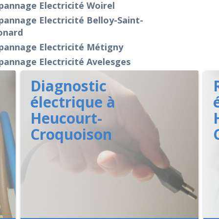
annage Electricité Woirel
annage Electricité Belloy-Saint-
onard
pannage Electricité Métigny
pannage Electricité Avelesges
Diagnostic
électrique à
Heucourt-
Croquoison