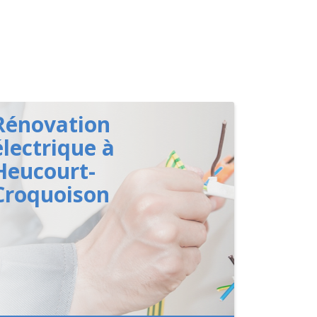
Rénovation
électrique à
Heucourt-
Croquoison