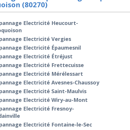
oison (80270)
pannage Electricité Heucourt-
oquoison
annage Electricité Vergies
pannage Electricité Épaumesnil
annage Electricité Étréjust
annage Electricité Frettecuisse
pannage Electricité Mérélessart
pannage Electricité Avesnes-Chaussoy
annage Electricité Saint-Maulvis
pannage Electricité Wiry-au-Mont
annage Electricité Fresnoy-
ainville
annage Electricité Fontaine-le-Sec