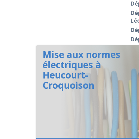
Dép
Dép
Lé
Dé
Dé
Mise aux normes
électriques à
Heucourt-
Croquoison