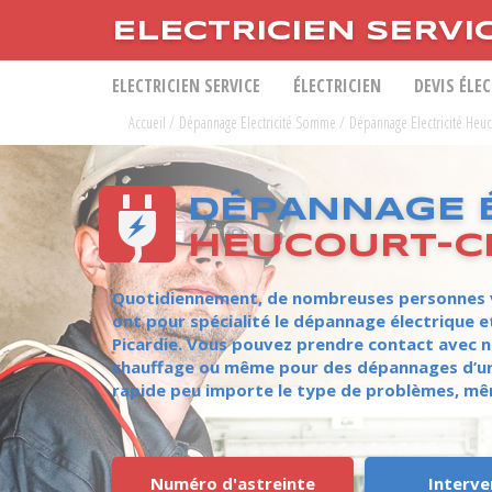
ELECTRICIEN SERVI
ELECTRICIEN SERVICE
ÉLECTRICIEN
DEVIS ÉLE
Accueil
/
Dépannage Electricité Somme
/
Dépannage Electricité Heu
DÉPANNAGE É
HEUCOURT-C
Quotidiennement, de nombreuses personnes voi
ont pour spécialité le dépannage électrique e
Picardie. Vous pouvez prendre contact avec n
chauffage ou même pour des dépannages d’urg
rapide peu importe le type de problèmes, mêm
Numéro d'astreinte
Interve