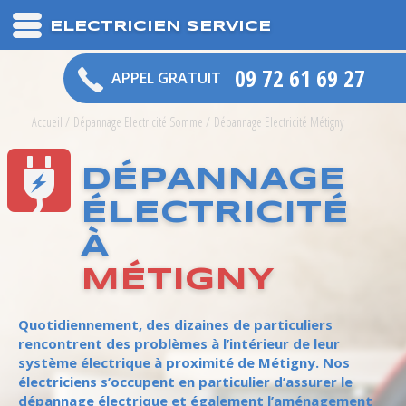
ELECTRICIEN SERVICE
09 72 61 69 27
APPEL GRATUIT
Accueil
/
Dépannage Electricité Somme
/
Dépannage Electricité Métigny
DÉPANNAGE
ÉLECTRICITÉ
À
MÉTIGNY
Quotidiennement, des dizaines de particuliers
rencontrent des problèmes à l’intérieur de leur
système électrique à proximité de Métigny. Nos
électriciens s’occupent en particulier d’assurer le
dépannage électrique et également l’aménagement