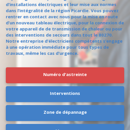
d’installations électriques et leur mise aux normes
dans l’intégralité de la région Picardie. Vous pouvez
rentrer en contact avec nous pour la mise en route
d’un nouveau tableau électrique, pour la connexion de
votre appareil de de transmission de chaleur ou pour
des interventions de secours dans tout le 80270.
Notre entreprise d’électriciens compétents s’engage
à une opération immédiate pour tous types de
travaux, même les cas d’urgence.
Numéro d'astreinte
Interventions
Zone de dépannage