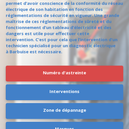
permet d’avoir conscience de la conformité du réseau
électrique de son habitation en fonction des
réglementations de sécurité en vigueur. Une grande
maîtrise de ces réglementations de sûreté et du
fonctionnement d’un tableau d’électricité et des
dangers est utile pour effectuer cette
intervention. C’est pour cela que l’intervention d’un
technicien spécialisé pour un diagnostic électrique
à Barbuise est nécessaire.
Numéro d'astreinte
Interventions
Zone de dépannage
Marques