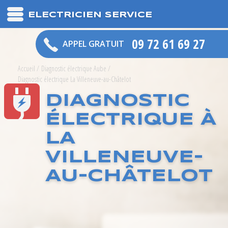
ELECTRICIEN SERVICE
09 72 61 69 27
APPEL GRATUIT
Accueil
/
Diagnostic électrique Aube
/
Diagnostic électrique La Villeneuve-au-Châtelot
DIAGNOSTIC
ÉLECTRIQUE À
LA
VILLENEUVE-
AU-CHÂTELOT