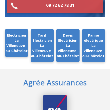
09 72 62 78 31
Electricien
Tarif
Devis
Panne
La
Electricien
Electricien
électrique
Villeneuve-
La
La
La
au-Châtelot
Villeneuve-
Villeneuve-
Villeneuve-
au-Châtelot
au-Châtelot
au-Châtelot
Agrée Assurances