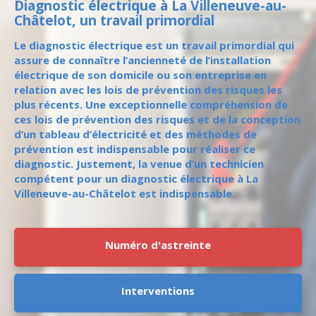
Diagnostic électrique à La Villeneuve-au-
Châtelot, un travail primordial
Le diagnostic électrique est un travail primordial qui
assure de connaître l’ancienneté de l’installation
électrique de son domicile ou son entreprise en
relation avec les lois de prévention des risques les
plus récents. Une exceptionnelle compréhension de
ces lois de prévention des risques et de la conception
d’un tableau d’électricité et des méthodes de
prévention est indispensable pour réaliser ce
diagnostic. Justement, la venue d’un technicien
compétent pour un diagnostic électrique à La
Villeneuve-au-Châtelot est indispensable.
Numéro d'astreinte
Interventions